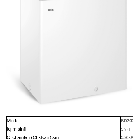
Model
BD203M
Iqlim sinfi
SN-T
O‘lchamlari (ChxKxB) sm
550х940