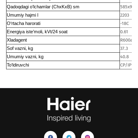
Qadoqdagi o‘lchamlar (ChxKxB) sm
585х995
Umumiy hajmi l
2203
O‘rtacha harorati
-18C
Energiya iste’moli, kVt/24 soat
0.61
Xladagent
R600a
Sof vazni, kg
37.3
Umumiy vazni, kg
40.8
To‘ldiruvchi
CP/IP