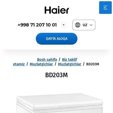
+998 71 207 10 01
UZ
QAYTA ALOQA
Bosh sahifa
/
Biz taklif
etamiz
/
Muzlatgichlar
/
Muzlatgichlar
/
BD203M
BD203M