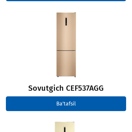
Sovutgich
CEF537AGG
Ba'tafsil