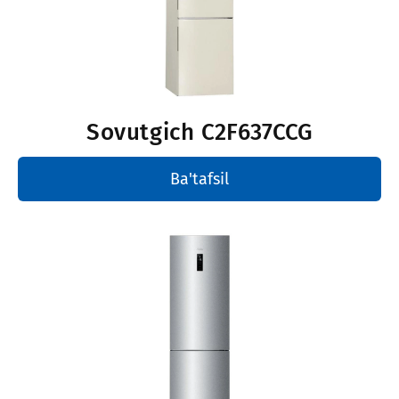
Sovutgich
С2F637CCG
Ba'tafsil