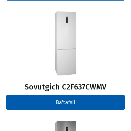
Sovutgich
С2F637CWMV
Ba'tafsil