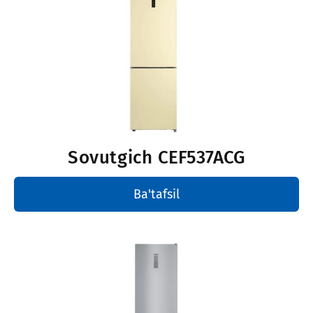
Sovutgich
CEF537ACG
Ba'tafsil