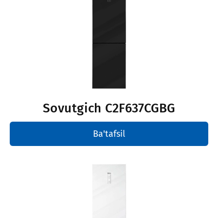
Sovutgich
С2F637CGBG
Ba'tafsil