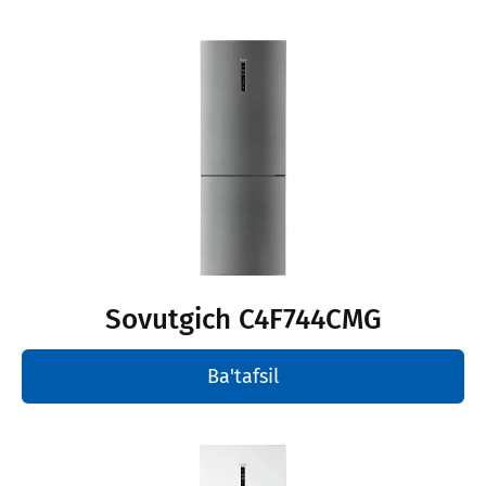
Sovutgich С4F744CMG
Ba'tafsil