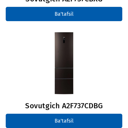
Ba'tafsil
Sovutgich
A2F737CDBG
Ba'tafsil