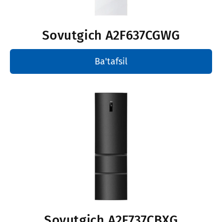
Sovutgich
A2F637CGWG
Ba'tafsil
Sovutgich
A2F737CBXG