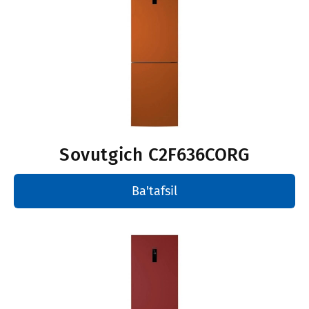
Sovutgich
С2F636CORG
Ba'tafsil