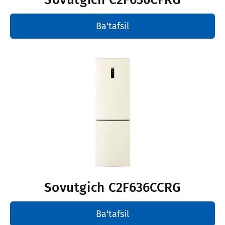
Ba'tafsil
Sovutgich
C2F636CCRG
Ba'tafsil