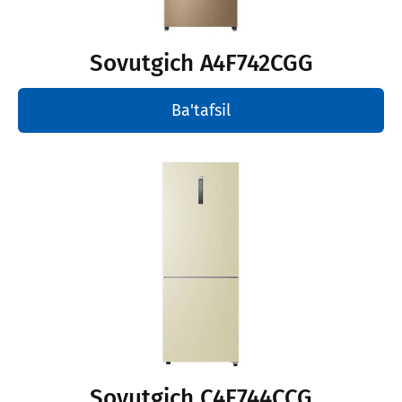
Sovutgich A4F742CGG
Ba'tafsil
Sovutgich С4F744CCG