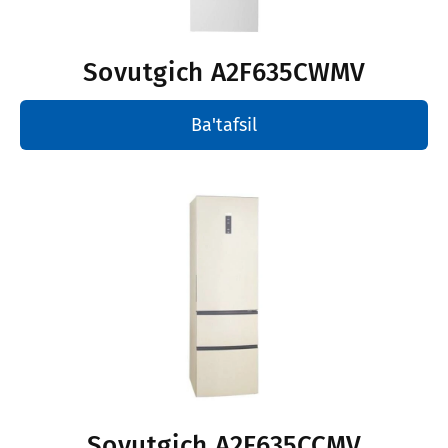
Sovutgich
A2F635CWMV
Ba'tafsil
Sovutgich
A2F635CCMV