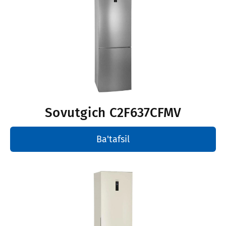
Sovutgich
C2F637CFMV
Ba'tafsil