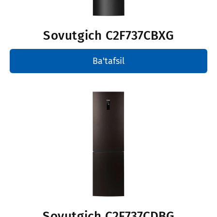
Sovutgich
C2F737CBXG
Ba'tafsil
Sovutgich
C2F737CDBG