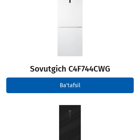
Sovutgich С4F744CWG
Ba'tafsil