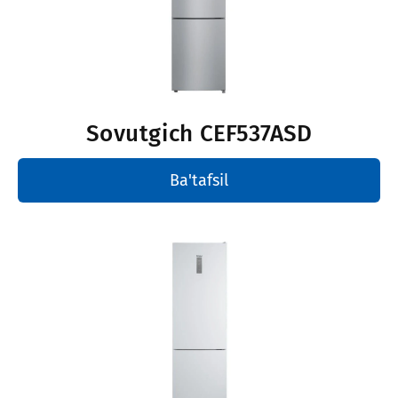
Sovutgich
CEF537ASD
Ba'tafsil