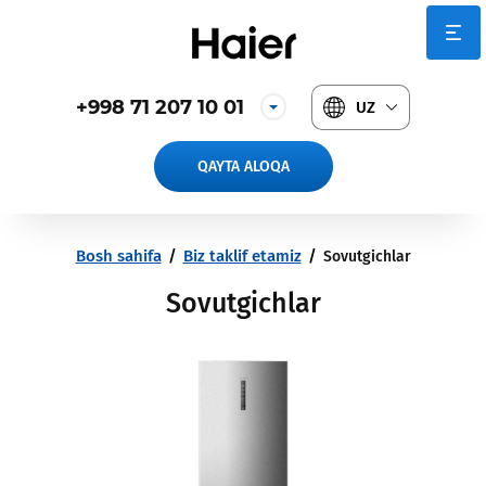
+998 71 207 10 01
UZ
QAYTA ALOQA
Bosh sahifa
/
Biz taklif etamiz
/
Sovutgichlar
Sovutgichlar