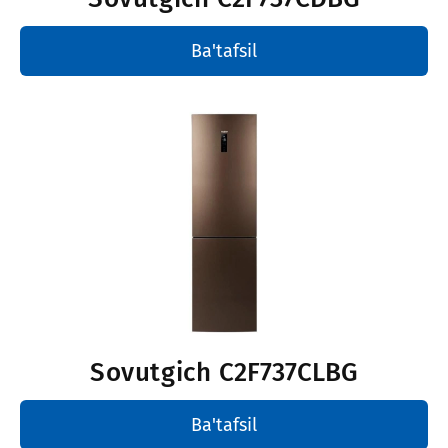
Ba'tafsil
Sovutgich
C2F737CLBG
Ba'tafsil