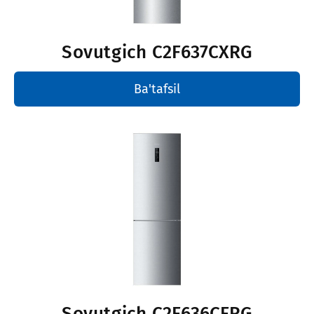
Sovutgich
C2F637CXRG
Ba'tafsil
Sovutgich
C2F636CFRG