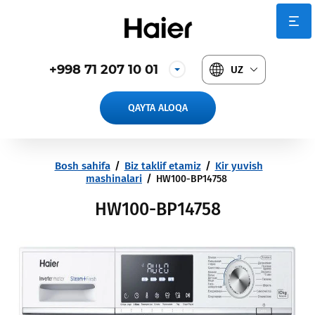
+998 71 207 10 01
UZ
QAYTA ALOQA
Bosh sahifa
/
Biz taklif etamiz
/
Kir yuvish
mashinalari
/
HW100-BP14758
HW100-BP14758