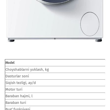
H
Model
Choyshablarni yuklash, kg
1
Dasturlar soni
1
Siqish tezligi, ay/d
1
Motor turi
И
Baraban hajmi, l
6
Baraban turi
W
Bug‘ funksiyasi
е