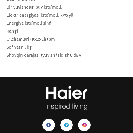
Bir yuvishdagi suv iste’moli, l
5
Elektr energiyasi iste’moli, kVt/yil
1
Energiya iste’moli sinfi
А
Rangi
Б
O‘lchamlari (KxBxCh) sm
5
Sof vazni, kg
7
Shovqin darajasi (yuvish/siqish), dBA
5