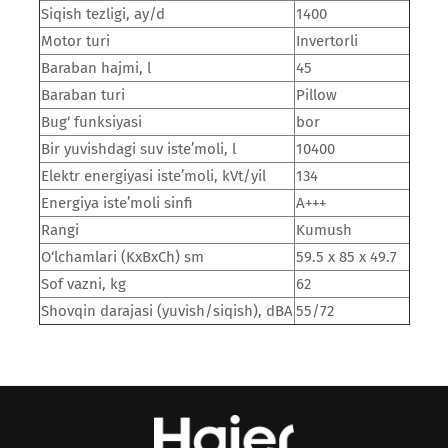
Siqish tezligi, ay/d
1400
Motor turi
Invertorli
Baraban hajmi, l
45
Baraban turi
Pillow
Bug‘ funksiyasi
bor
Bir yuvishdagi suv iste’moli, l
10400
Elektr energiyasi iste’moli, kVt/yil
134
Energiya iste’moli sinfi
A+++
Rangi
Kumush
O‘lchamlari (KxBxCh) sm
59.5 x 85 x 49.7
Sof vazni, kg
62
Shovqin darajasi (yuvish/siqish), dBA
55/72