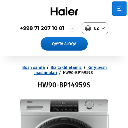
+998 71 207 10 01
UZ
QAYTA ALOQA
Bosh sahifa
/
Biz taklif etamiz
/
Kir yuvish
mashinalari
/
HW90-BP14959S
HW90-BP14959S