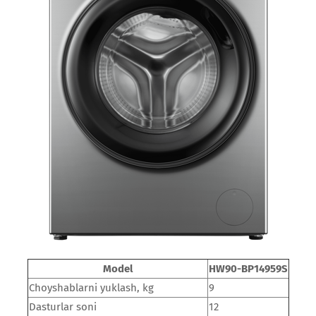
Model
HW90-BP14959S
Choyshablarni yuklash, kg
9
Dasturlar soni
12