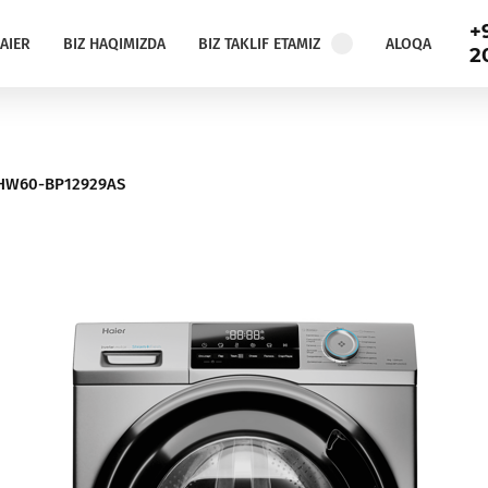
+
AIER
BIZ HAQIMIZDA
BIZ TAKLIF ETAMIZ
ALOQA
2
HW60-BP12929AS