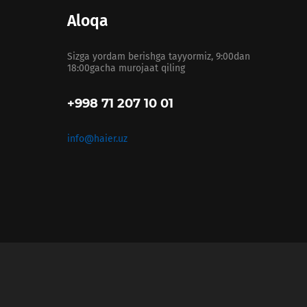
Aloqa
Sizga yordam berishga tayyormiz, 9:00dan
18:00gacha murojaat qiling
+998 71 207 10 01
info@haier.uz