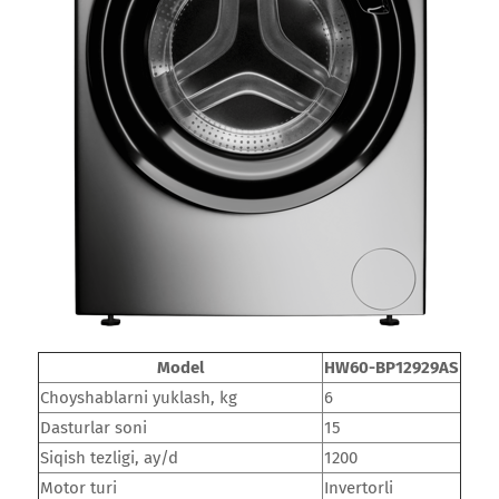
Model
HW60-BP12929AS
Choyshablarni yuklash, kg
6
Dasturlar soni
15
Siqish tezligi, ay/d
1200
Motor turi
Invertorli