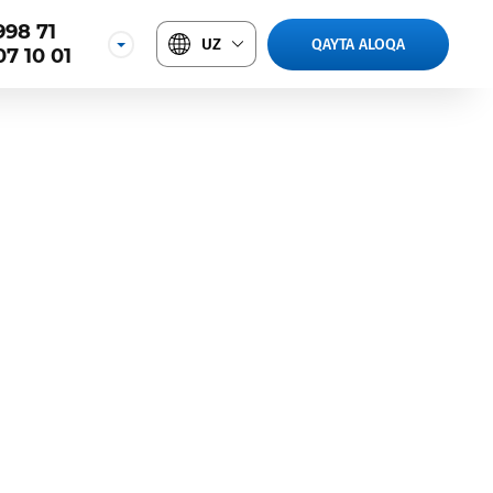
998 71
UZ
QAYTA ALOQA
07 10 01