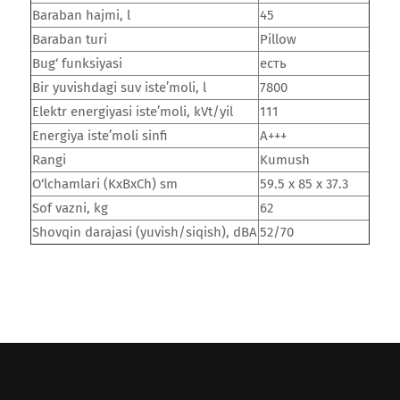
Baraban hajmi, l
45
Baraban turi
Pillow
Bug‘ funksiyasi
есть
Bir yuvishdagi suv iste’moli, l
7800
Elektr energiyasi iste’moli, kVt/yil
111
Energiya iste’moli sinfi
A+++
Rangi
Kumush
O‘lchamlari (KxBxCh) sm
59.5 х 85 х 37.3
Sof vazni, kg
62
Shovqin darajasi (yuvish/siqish), dBA
52/70