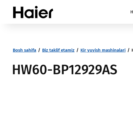
H
Bosh sahifa
/
Biz taklif etamiz
/
Kir yuvish mashinalari
/
HW60-BP12929AS