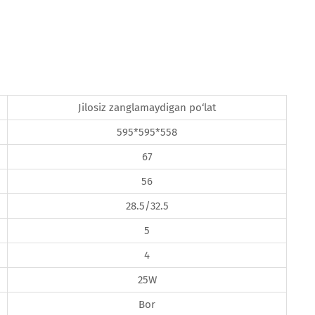
Jilosiz zanglamaydigan po‘lat
595*595*558
67
56
28.5/32.5
5
4
25W
Bor