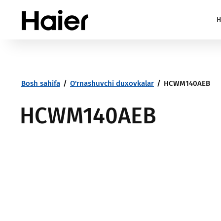
H
Bosh sahifa
/
O'rnashuvchi duxovkalar
/
HCWM140AEB
HCWM140AEB