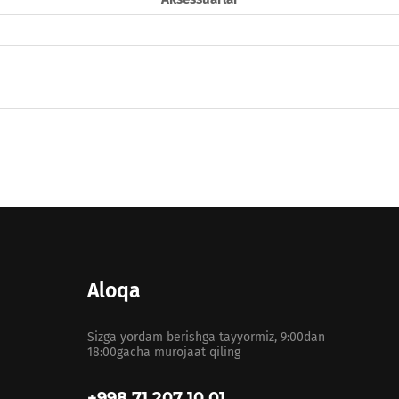
Aloqa
Sizga yordam berishga tayyormiz, 9:00dan
18:00gacha murojaat qiling
+998 71 207 10 01