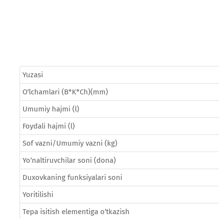
Yuzasi
O‘lchamlari (B*K*Ch)(mm)
Umumiy hajmi (l)
Foydali hajmi (l)
Sof vazni/Umumiy vazni (kg)
Yo‘naltiruvchilar soni (dona)
Duxovkaning funksiyalari soni
Yoritilishi
Tepa isitish elementiga o‘tkazish