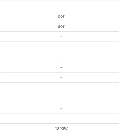
-
Bor
Bor
-
-
-
-
-
-
-
-
1800W