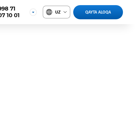
998 71
UZ
QAYTA ALOQA
07 10 01